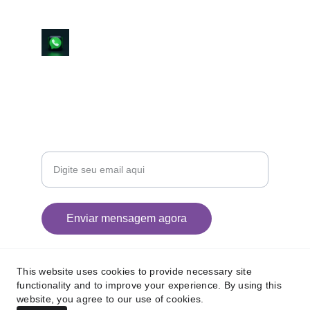
contato@iasolucoesdigitais.com
79-99192-2883
R. Riachuelo, 1200 - São José, Aracaju - SE, 
CEP:49015-160
Seu email para contato
Enviar mensagem agora
This website uses cookies to provide necessary site
functionality and to improve your experience. By using this
© 2025 IA Soluções Digitais
website, you agree to our use of cookies.
Todos os direitos reservados.